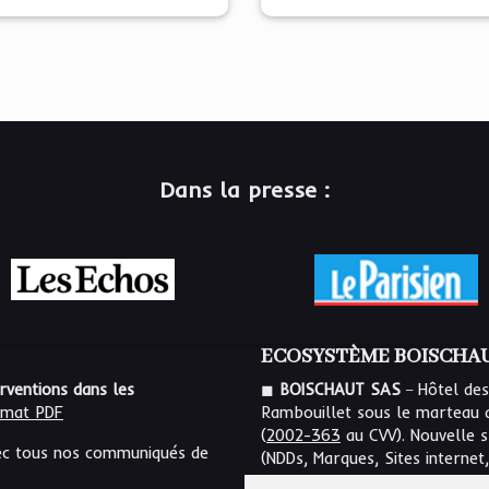
Dans la presse :
ECOSYSTÈME BOISCHAU
_
erventions dans les
◼
BOISCHAUT SAS
Hôtel des
rmat PDF
Rambouillet sous le marteau 
(
2002-363
au CVV). Nouvelle sp
c tous nos communiqués de
(NDDs, Marques, Sites internet,
digital NFT, collectibles NFT, e