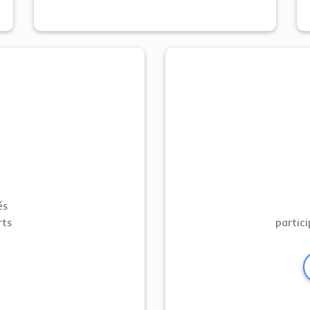
és
rts
partic