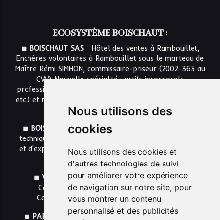
ECOSYSTÈME BOISCHAUT :
_
◼
BOISCHAUT SAS
Hôtel des ventes à Rambouillet,
Enchères volontaires à Rambouillet sous le marteau de
Maître Rémi SIMHON, commissaire-priseur (
2002-363
au
CVV). Nouvelle spécialité : actifs incorporels
professionnels (NDDs, Marques, Sites internet, Logiciels,
etc.) et non-professionnels (Art digital NFT, collectibles
Nous utilisons des
NFT, etc.)
cookies
_
◼
BOISCHAUT DIGITAL SAS
Estimation et expertise
technique pour les actifs immatériels, développement
et d'exploitation d'applications informatiques pour les
Nous utilisons des cookies et
enchères, édition média
d'autres technologies de suivi
pour améliorer votre expérience
_
◼
VENTES JUDICIAIRES
Maître Rémi SIMHON,
de navigation sur notre site, pour
Commissaire de justice au sein de
LSL SAS,
Commissaires de justices
(CA de Versailles).
vous montrer un contenu
personnalisé et des publicités
_
◼
PARTENAIRES
ĀTO : Certificats NFT / LSL SAS :